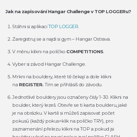
Jak na zapisování Hangar Challenge v TOP LOGGERu?
Stáhni si aplikaci
TOP LOGGER
.
Zaregistruj se a najdi si gym – Hangar Ostrava.
V měnu klikni na políčko
COMPETITIONS
.
Vyber si závod Hangar Challenge.
Mrkni na bouldery, které tě čekají a dole klikni
na
REGISTER.
Tím se přihlásíš do závodu.
Jednotlivé bouldery jsou označeny čísly 1-30. Klikni na
boulder, který lezeš. Otevře se ti karta boulderu, jaké
je na obrázku. V kartě si můžeš zapisovat počet
pokusů (každý pokus=klik na políčko TRY), pro
zaznamenání přelezu klikni na TOP a pokud jsi
boulder vylezl na první pokus zvol políčko FLASH.