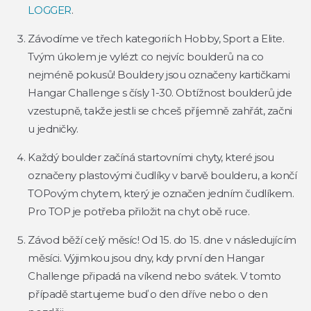
LOGGER
.
Závodíme ve třech kategoriích Hobby, Sport a Elite.
Tvým úkolem je vylézt co nejvíc boulderů na co
nejméně pokusů! Bouldery jsou označeny kartičkami
Hangar Challenge s čísly 1-30. Obtížnost boulderů jde
vzestupně, takže jestli se chceš příjemně zahřát, začni
u jedničky.
Každý boulder začíná startovními chyty, které jsou
označeny plastovými čudlíky v barvě boulderu, a končí
TOPovým chytem, který je označen jedním čudlíkem.
Pro TOP je potřeba přiložit na chyt obě ruce.
Závod běží celý měsíc!
Od 15. do 15. dne v následujícím
měsíci.
Výjimkou jsou dny, kdy první den Hangar
Challenge připadá na víkend nebo svátek. V tomto
případě startujeme buď o den dříve nebo o den