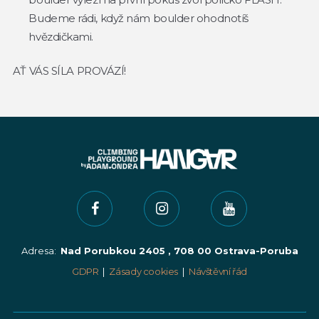
Budeme rádi, když nám boulder ohodnotíš
hvězdičkami.
AŤ VÁS SÍLA PROVÁZÍ!
Adresa:
Nad Porubkou 2405 , 708 00 Ostrava-Poruba
GDPR
|
Zásady cookies
|
Návštěvní řád