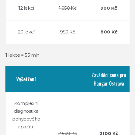
12 lekcí
1 050 Kč
900 Kč
20 lekcí
950 Kč
800 Kč
1 lekce = 55 min
Zaváděcí cena pro
Vyšetření
Hangar Ostrava
Komplexní
diagnostika
pohybového
aparátu
2 500 Kč
2100 Kč