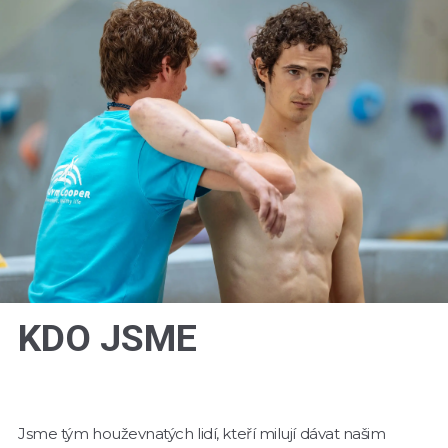
KDO JSME
Jsme tým houževnatých lidí, kteří milují dávat našim