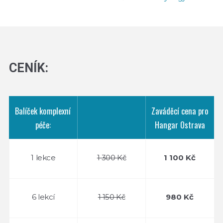
CENÍK:
Balíček komplexní
Zaváděcí cena pro
péče:
Hangar Ostrava
1 lekce
1 300 Kč
1 100 Kč
6 lekcí
1 150 Kč
980 Kč