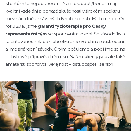
klientům ta nejlepší řešení. Naši terapeuti/trenéři mají
kvalitní vzdělání a bohaté zkušenosti v širokém spektru
mezinárodně uznávaných fyzioterapeutických metod. Od
roku 2018 jsme
garanti fyzioterapie pro Český
reprezentační tým
ve sportovním lezení. Se závodníky a
talentovanou mládeží absolvujeme všechna soustředění
a mezinárodní závody. O tým pečujeme a podílíme se na
pohybové přípravě a tréninku. Našimi klienty jsou ale také
amatérští sportovci i veřejnost – děti, dospělí i senioři.