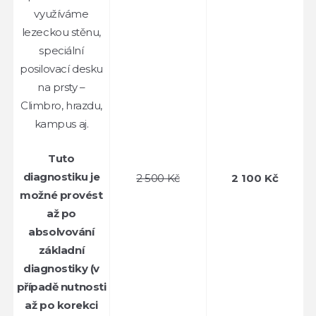
využíváme
lezeckou stěnu,
speciální
posilovací desku
na prsty –
Climbro, hrazdu,
kampus aj.
Tuto
diagnostiku je
2 500 Kč
2 100 Kč
možné provést
až po
absolvování
základní
diagnostiky (v
případě nutnosti
až po korekci