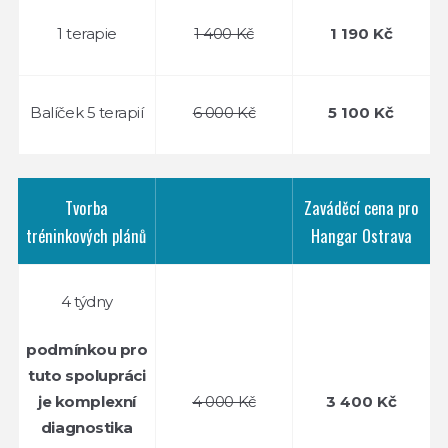
1 terapie
1 400 Kč
1 190 Kč
Balíček 5 terapií
6 000 Kč
5 100 Kč
Tvorba
Zaváděcí cena pro
tréninkových plánů
Hangar Ostrava
4 týdny
podmínkou pro
tuto spolupráci
4 000 Kč
3 400 Kč
je komplexní
diagnostika