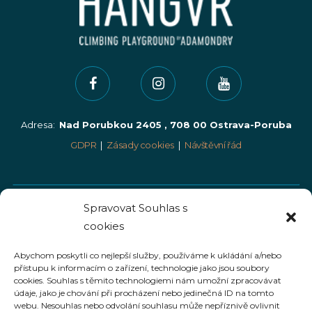
Adresa:
Nad Porubkou 2405 , 708 00 Ostrava-Poruba
GDPR
|
Zásady cookies
|
Návštěvní řád
Spravovat Souhlas s
cookies
Abychom poskytli co nejlepší služby, používáme k ukládání a/nebo
přístupu k informacím o zařízení, technologie jako jsou soubory
cookies. Souhlas s těmito technologiemi nám umožní zpracovávat
údaje, jako je chování při procházení nebo jedinečná ID na tomto
webu. Nesouhlas nebo odvolání souhlasu může nepříznivě ovlivnit